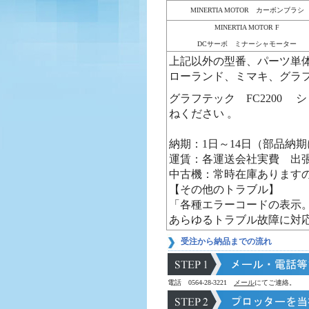
MINERTIA MOTOR カーボンブラシ
MINERTIA MOTOR F
DCサーボ ミナーシャモーター
上記以外の型番、パーツ単
ローランド、ミマキ、グラフ
グラフテック FC2200
ねください 。
納期：1日～14日（部品納
運賃：各運送会社実費 出
中古機：常時在庫あります
【その他のトラブル】
「各種エラーコードの表示
あらゆるトラブル故障に対
受注から納品までの流れ
電話 0564-28-3221
メール
にてご連絡。