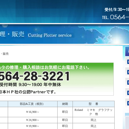
・販売
部品&工賃（税別）
納期
型 番
Roland ミマキ グラフテッ
￥16,900～
即日
ク 他
￥24,900～
即日
同上
￥19,900～
即日
同上