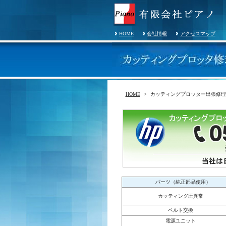
HOME
会社情報
アクセスマップ
HOME
カッティングプロッター出張修理
パ
パーツ（純正部品使用）
カッティング圧異常
ベルト交換
電源ユニット