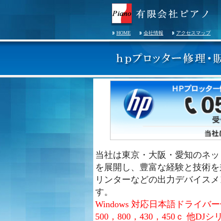
HOME
会社情報
アクセスマップ
当社は東京・大阪・愛知のネッ
を展開し、豊富な経験と技術を
リンターなどの出力デバイスメ
す。
Windows 対応日本語ドライバ
500，800，430，450ｃ 他DJ