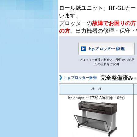
ロール紙ユニット、HP-GLカ
います。
プロッターの
故障でお困りの方
の方
。出力機器の修理・保守・
プロッター修理の料金と、受注から納品
迄の流れをご説明
完全整備済み
ｈｐプロッター販売
※
機 種
hp designjet T730 A0(在庫：0台)