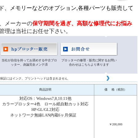
ード、メモリーなどのオプション,各種パーツも販売して
、メーカーの
保守期間を過ぎ、高額な修理代にお悩み
管理は当社にお任せ下さい。
当社が自信を持ってお奨めする中古プロ
プロッターの修理・販売に関するお問い
ッター、勿論完全メンテ済
合わせはこちらより承ります
保証にはインク、プリントヘッドは含まれません
商品説明
価 格（税別）
対応OS：Windows7,8,10.11他
カラープロッター4色
ロール紙自動カット対応
HP-GL/GL2対応
ネットワーク無線LAN内蔵
6ヶ月保証
￥200,000